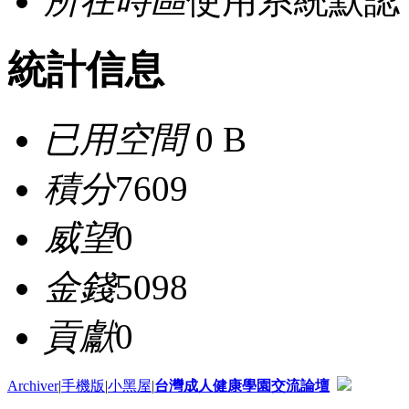
所在時區
使用系統默認
統計信息
已用空間
0 B
積分
7609
威望
0
金錢
5098
貢獻
0
Archiver
|
手機版
|
小黑屋
|
台灣成人健康學園交流論壇