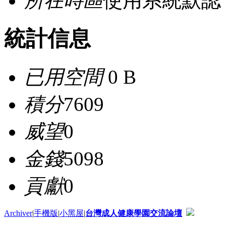
所在時區
使用系統默認
統計信息
已用空間
0 B
積分
7609
威望
0
金錢
5098
貢獻
0
Archiver
|
手機版
|
小黑屋
|
台灣成人健康學園交流論壇