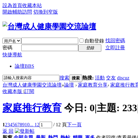
設為首頁
收藏本站
開啟輔助訪問
切換到窄版
找回密碼
自動登錄
密碼
立即註冊
登錄
快捷導航
論壇
BBS
搜索
熱搜:
活動
交友
discuz
搜索
台灣成人健康學園交流論壇
»
論壇
›
家庭教育分享
›
家庭推行教
收藏本版
|
訂閱
家庭推行教育
今日:
0
|
主題:
233
1
2
3
4
5
6
7
8
9
10
... 12
/ 12 頁
下一頁
返 回
新窗
全部主題
最新
熱門
熱帖
精華
更多
作者
回復/查看
最後