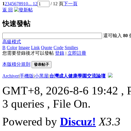
1
2
3
4
5
6
7
8
9
10
... 12
/ 12 頁
下一頁
返 回
快速發帖
還可輸入
80
高級模式
B
Color
Image
Link
Quote
Code
Smilies
您需要登錄後才可以發帖
登錄
|
立即註冊
本版積分規則
發表帖子
Archiver
|
手機版
|
小黑屋
|
台灣成人健康學園交流論壇
GMT+8, 2026-8-6 19:42
, 
3 queries , File On.
Powered by
Discuz!
X3.3