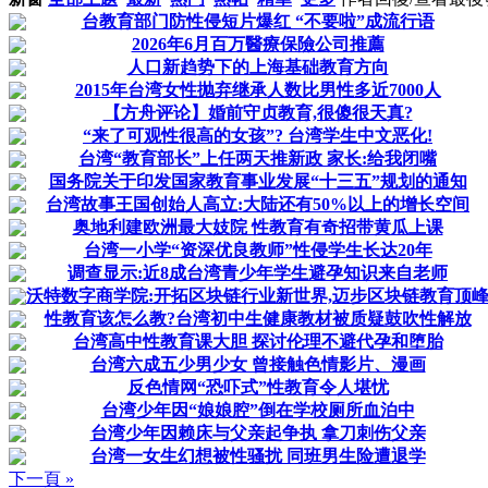
台教育部门防性侵短片爆红 “不要啦”成流行语
2026年6月百万醫療保險公司推薦
人口新趋势下的上海基础教育方向
2015年台湾女性抛弃继承人数比男性多近7000人
【方舟评论】婚前守贞教育,很傻很天真?
“来了可观性很高的女孩”? 台湾学生中文恶化!
台湾“教育部长”上任两天推新政 家长:给我闭嘴
国务院关于印发国家教育事业发展“十三五”规划的通知
台湾故事王国创始人高立:大陆还有50%以上的增长空间
奥地利建欧洲最大妓院 性教育有奇招带黄瓜上课
台湾一小学“资深优良教师”性侵学生长达20年
调查显示:近8成台湾青少年学生避孕知识来自老师
沃特数字商学院:开拓区块链行业新世界,迈步区块链教育顶
性教育该怎么教?台湾初中生健康教材被质疑鼓吹性解放
台湾高中性教育课大胆 探讨伦理不避代孕和堕胎
台湾六成五少男少女 曾接触色情影片、漫画
反色情网“恐吓式”性教育令人堪忧
台湾少年因“娘娘腔”倒在学校厕所血泊中
台湾少年因赖床与父亲起争执 拿刀刺伤父亲
台湾一女生幻想被性骚扰 同班男生险遭退学
下一頁 »