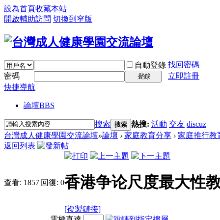
設為首頁
收藏本站
開啟輔助訪問
切換到窄版
找回密碼
自動登錄
密碼
立即註冊
登錄
快捷導航
論壇
BBS
搜索
熱搜:
活動
交友
discuz
搜索
台灣成人健康學園交流論壇
»
論壇
›
家庭教育分享
›
家庭推行教
返回列表
香港争论尺度最大性
查看:
1857
|
回復:
0
[複製鏈接]
電梯直達