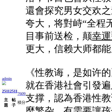
還會探究男女交欢之道
夸大，将對峙“全程
目事前送检，颠
幸運
更大，信赖大师都能
《性教诲，是如许的
admin
就在香港社會引發遍
2511
2511
7609
支撑，認為香港性教
主
帖
積分
題
子
麼繁杂，有需要讓孩