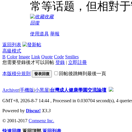
常等话题，但相對于
收藏
回復
使用道具
舉報
返回列表
高級模式
B
Color
Image
Link
Quote
Code
Smilies
您需要登錄後才可以回帖
登錄
|
立即註冊
本版積分規則
回帖後跳轉到最後一頁
發表回復
Archiver
|
手機版
|
小黑屋
|
台灣成人健康學園交流論壇
GMT+8, 2026-8-7 14:44
, Processed in 0.030704 second(s), 4 queries
Powered by
Discuz!
X3.3
© 2001-2017
Comsenz Inc.
快速回復
返回頂部
返回列表